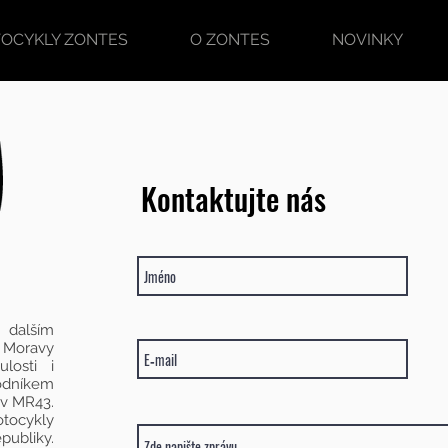
OCYKLY ZONTES
O ZONTES
NOVINKY
Kontaktujte nás
 dalším
 Moravy
losti i
dníkem
ev MR43.
tocykly
ubliky.