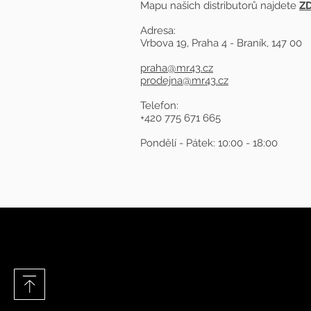
Mapu našich distributorů najdete
Z
Adresa:
Vrbova 19, Praha 4 - Braník, 147 00
praha@mr43.cz
prodejna@mr43.cz
Telefon:
+420 775 671 665
Pondělí - Pátek: 10:00 - 18:00