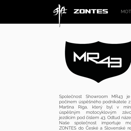
MOT
Společnost Showroom MR43 je
počinem úspěšného podnikatele z
Martina Riga, který byl v minu
úspěšným motocyklovým závo
jezdícím pod číslem 43. Odtud náz
Naše společnost importuje mo
ZONTES do České a Slovenské rep