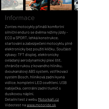
Informace
Zontes motocykly přináší komfortní
silniční enduro se dvěma režimy jízdy -
ECO a SPORT, lehká konstrukce,
startování a zabezpečení motocyklu plně
elektronicky bez použití klíčku. Součástí
výbavy: TFT displej, elektronicky
ovládaný aerodynamický plexi štít,
chrániče rukou z kovaného hliníku,
dvoukanálový ABS system, vstřikovací
systém Bosch, hliníková zadní kyvná
vidlice, kompletní LED osvětlení, USB
nabíječka, centrální zadní tlumič s
dusíkovou náplní.
Detailní test z webu
Motorkáři.cz
Videotest na
www.motoride.sk