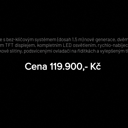
e s bez-klíčovým systémem (dosah 1,5 m) nové generace, dvěma
vným TFT displejem, kompletním LED osvětlením, rychlo-nabíj
íkové slitiny, podsvícenými ovladači na řídítkách a vylepšeným
Cena 119.900,- Kč