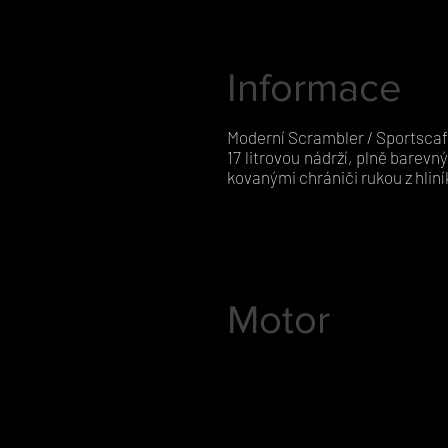
Informace
Moderní Scrambler / Sportscaf
17 litrovou nádrží, plně bare
kovanými chrániči rukou z hlin
Motor