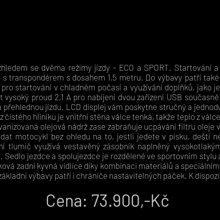
hledem se dvěma režimy jízdy - ECO a SPORT. Startování a
u, s transpondérem s dosahem 1,5 metru. Do výbavy patří také 
pro startování v chladném počasí a využívání doplňků, jako 
 vysoký proud 2,1 A pro nabíjení dvou zařízení USB současně
 přehlednou jízdu. LCD displej vám poskytne stručný a jednod
čistého hliníku je vnitřní stěna válce tenká, takže teplo z válc
vanizovaná olejová nádrž zase zabraňuje ucpávání filtru oleje
ádat motocykl bez ohledu na to, jestli jedete v písku, dešt
ální tlumič využívá vestavěný zásobník naplněný vysokotlaký
í. Sedlo jezdce a spolujezdce je rozdělené ve sportovním stylu
iníková zadní kyvná vidlice díky kombinaci materiálů a speciáln
ákladní výbavy patří i chrániče nastavitelných páček.
K dispoz
Cena: 73
.900,-Kč