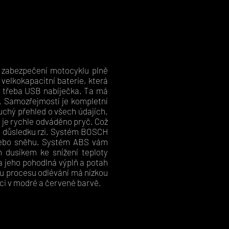
 zabezpečení motocyklu plně
velkokapacitní baterie, která
je třeba USB nabíječka. Ta má
. Samozřejmostí je kompletní
uchý přehled o všech údajích.
e je rychle odváděno pryč. Což
 v důsledku rzi. Systém BOSCH
i nebo sněhu. Systém ABS vám
m dusíkem ke snížení teploty
 a jeho pohodlná výplň a potah
ímu procesu odlévání má nízkou
ici v modré a červené barvě.