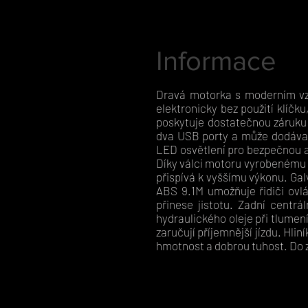
Informace
Dravá motorka s moderním vz
elektronicky bez použití klíčk
poskytuje dostatečnou záruku 
dva USB porty a může dodávat
LED osvětlení pro bezpečnou a
Díky válci motoru vyrobenému z 
přispívá k vyššímu výkonu. Gal
ABS 9.1M umožňuje řidiči ovl
přinese jistotu. Zadní centr
hydraulického oleje při tlumen
zaručují příjemnější jízdu. Hl
hmotnost a dobrou tuhost. Do z